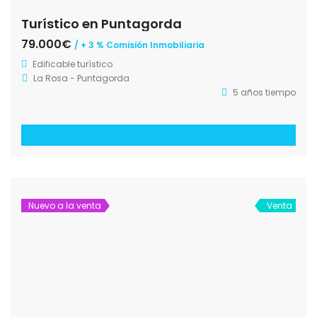
La Palma 24 – Inmobiliaria
Anuncie su propiedad en La Palma.
Email:
info@la-palma24.es
La Palma 24, Inmobiliaria (Español)
La Palma 24 Immobilien (Deutsch)
La Palma Immobilien
La Empresa
Política de Privacidad
Cookies
Aviso Legal
Condiciones Generales