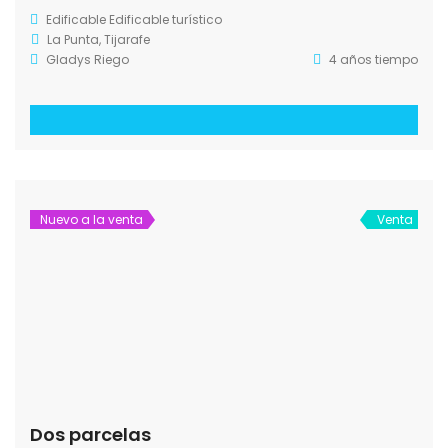
Edificable
Edificable turístico
Santo Domingo, Garafia
5 años tiempo
Nuevo a la venta
Venta
Turístico en Puntagorda
79.000€
/ + 3 % Comisión Inmobiliaria
Edificable turístico
La Rosa - Puntagorda
5 años tiempo