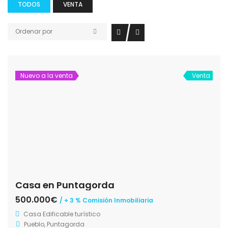
TODOS
VENTA
Ordenar por
Nuevo a la venta
Venta
Casa en Puntagorda
500.000€
/ + 3 % Comisión Inmobiliaria
Casa
Edificable turístico
Pueblo, Puntagorda
2 años tiempo
190 m2
3
2
Nuevo a la venta
Venta