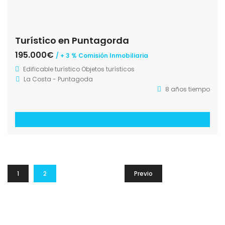
Barlovento
Los Sauces
Puntallana
Santa Cruz
Breña Baja
Breña Alta
Villa de Mazo
Fuencaliente
© 2019 - La Palma 24, Inmobiliaria
Diseño Web Gladys Riego
CONDICIONES GENERALES
POLÍTICA DE PRIVACIDAD
COOKIES
CONTACTAR