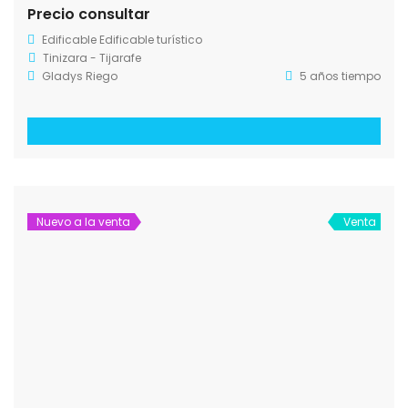
Nuevo a la venta
Venta
Parcela turística
260.000€
/ + 3 % Comisión Inmobiliaria
Edificable turístico
La Rosa, El Paso
7 años tiempo
Nuevo a la venta
Venta
Turístico en Puntagorda
195.000€
/ + 3 % Comisión Inmobiliaria
Edificable turístico
Objetos turísticos
La Costa - Puntagoda