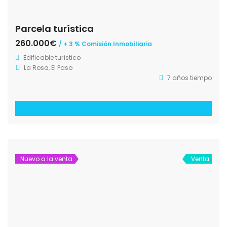
Dirección
La Palma 24, Immobilien
C. Fernández Taño, 5
38760 Los Llanos de Aridane, La Palma
Google Maps
28.620514, -17.905299
(+34) 699365356
info@la-palma24.es
www.la-palma24.es
Buscar Objetos por Municipio
Los Llanos
El Paso
Tazacorte
Tijarafe
Puntagorda
Garafía