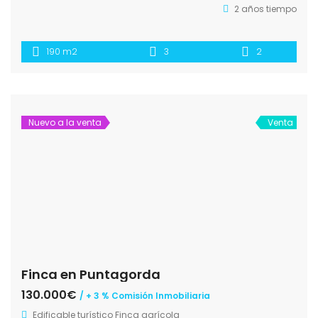
Finca en Puntagorda
130.000€
/ + 3 % Comisión Inmobiliaria
Edificable turístico
Finca agrícola
EL Palomar - Puntagorda
Gladys Riego
3 años tiempo
Nuevo a la venta
Venta
Edificable en Tijarafe
100.000€
/ + 3 % Comisión Inmobiliaria
Edificable
Edificable turístico
La Punta, Tijarafe
Gladys Riego
4 años tiempo