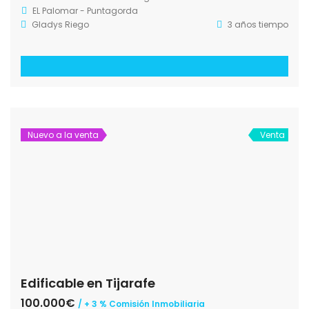
Nuevo a la venta
Venta
Dos parcelas
Precio consultar
Edificable
Edificable turístico
Tinizara - Tijarafe
Gladys Riego
5 años tiempo
Nuevo a la venta
Venta
Finca en Garafia
180.000€
/ + 3 % Comisión Inmobiliaria