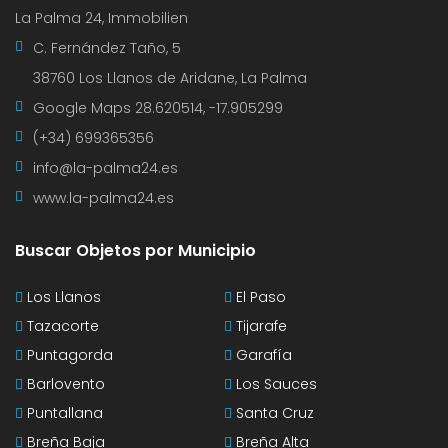
La Palma 24, Immobilien
C. Fernández Taño, 5
38760 Los Llanos de Aridane, La Palma
Google Maps
28.620514, -17.905299
(+34) 699365356
info@la-palma24.es
www.la-palma24.es
Buscar Objetos por Municipio
Los Llanos
El Paso
Tazacorte
Tijarafe
Puntagorda
Garafía
Barlovento
Los Sauces
Puntallana
Santa Cruz
Breña Baja
Breña Alta