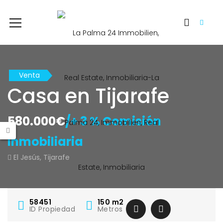
Venta
Casa en Tijarafe
580.000€
/+ 3 % Comisión
Inmobiliaria
El Jesús, Tijarafe
58451
150
m2
ID Propiedad
Metros