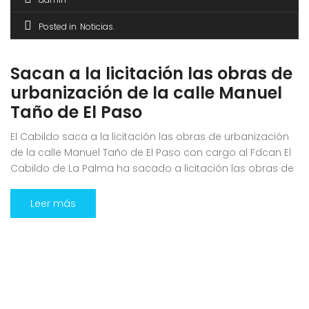
Posted in
Noticias
Sacan a la licitación las obras de
urbanización de la calle Manuel
Taño de El Paso
El Cabildo saca a la licitación las obras de urbanización
de la calle Manuel Taño de El Paso con cargo al Fdcan El
Cabildo de La Palma ha sacado a licitación las obras de
urbanización de la céntrica calle Manuel Taño, en el
casco urbano de El Paso, en el marco del programa para
Leer más
la […]