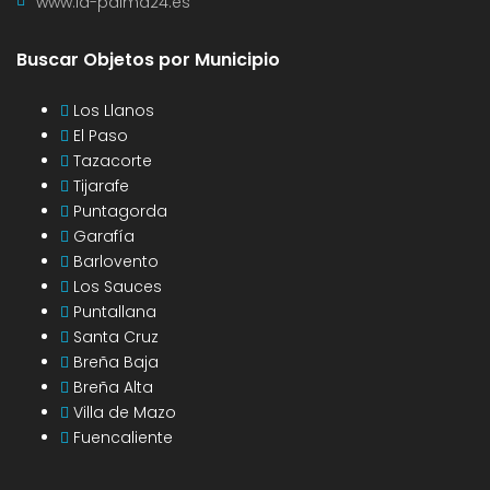
www.la-palma24.es
Buscar Objetos por Municipio
Los Llanos
El Paso
Tazacorte
Tijarafe
Puntagorda
Garafía
Barlovento
Los Sauces
Puntallana
Santa Cruz
Breña Baja
Breña Alta
Villa de Mazo
Fuencaliente