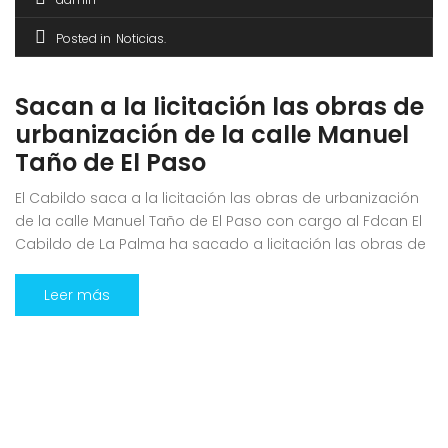
Posted in
Noticias
Sacan a la licitación las obras de
urbanización de la calle Manuel
Taño de El Paso
El Cabildo saca a la licitación las obras de urbanización
de la calle Manuel Taño de El Paso con cargo al Fdcan El
Cabildo de La Palma ha sacado a licitación las obras de
urbanización de la céntrica calle Manuel Taño, en el
casco urbano de El Paso, en el marco del programa para
Leer más
la […]