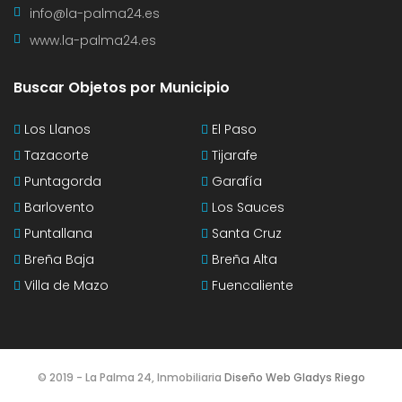
info@la-palma24.es
www.la-palma24.es
Buscar Objetos por Municipio
Los Llanos
El Paso
Tazacorte
Tijarafe
Puntagorda
Garafía
Barlovento
Los Sauces
Puntallana
Santa Cruz
Breña Baja
Breña Alta
Villa de Mazo
Fuencaliente
© 2019 - La Palma 24, Inmobiliaria
Diseño Web Gladys Riego