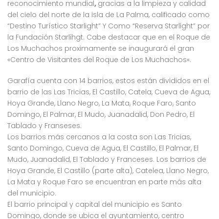
reconocimiento mundial
,
gracias a la limpieza y calidad
del cielo del norte de la isla de La Palma, calificado como
“Destino Turístico Starlight” Y Como “Reserva Starlight”
por
la
Fundación Starlihgt.
Cabe destacar que en el Roque de
Los Muchachos proximamente se inaugurará el gran
«
Centro de Visitantes del Roque de Los Muchachos
«.
Garafía cuenta con 14 barrios, estos están divididos en el
barrio de las Las Tricias, El Castillo, Catela, Cueva de Agua,
Hoya Grande, Llano Negro, La Mata, Roque Faro, Santo
Domingo, El Palmar, El Mudo, Juanadalid, Don Pedro, El
Tablado y Franseses.
Los barrios más cercanos a la costa son Las Tricias,
Santo Domingo, Cueva de Agua, El Castillo, El Palmar, El
Mudo, Juanadalid, El Tablado y Franceses. Los barrios de
Hoya Grande, El Castillo (parte alta), Catelea, Llano Negro,
La Mata y Roque Faro se encuentran en parte más alta
del municipio.
El barrio principal y capital del municipio es Santo
Domingo, donde se ubica el ayuntamiento, centro