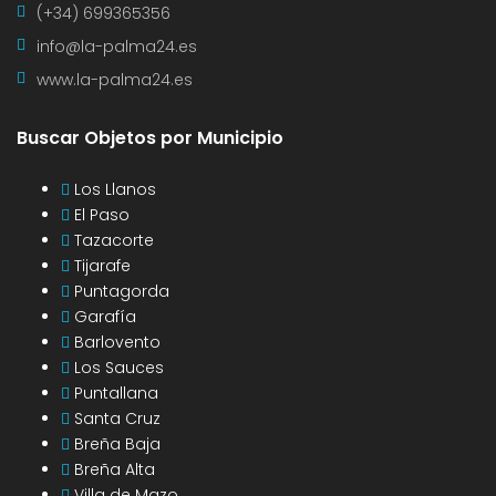
(+34) 699365356
info@la-palma24.es
www.la-palma24.es
Buscar Objetos por Municipio
Los Llanos
El Paso
Tazacorte
Tijarafe
Puntagorda
Garafía
Barlovento
Los Sauces
Puntallana
Santa Cruz
Breña Baja
Breña Alta
Villa de Mazo