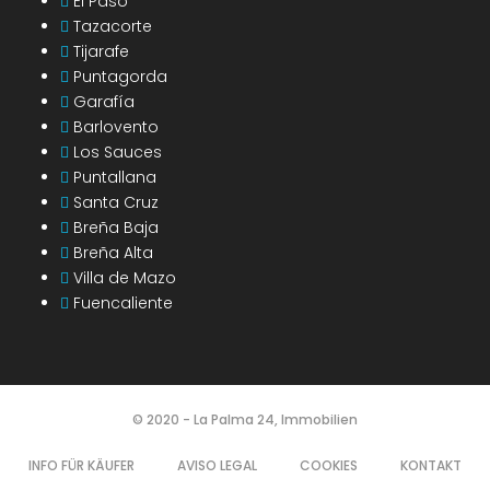
El Paso
Tazacorte
Tijarafe
Puntagorda
Garafía
Barlovento
Los Sauces
Puntallana
Santa Cruz
Breña Baja
Breña Alta
Villa de Mazo
Fuencaliente
© 2020 - La Palma 24, Immobilien
INFO FÜR KÄUFER
AVISO LEGAL
COOKIES
KONTAKT