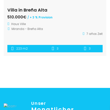
Villa in Breña Alta
510.000€
/ + 3 % Provision
Haus
Ville
Miranda - Breña Alta
7 años Zeit
223 m2
3
3
Unser
Monatlicher