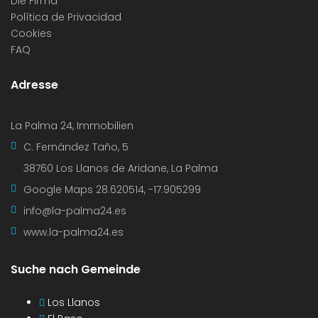
Die Firma
Política de Privacidad
Cookies
FAQ
Adresse
La Palma 24, Immobilien
C. Fernández Taño, 5
38760 Los Llanos de Aridane, La Palma
Google Maps
28.620514, -17.905299
info@la-palma24.es
www.la-palma24.es
Suche nach Gemeinde
Los Llanos