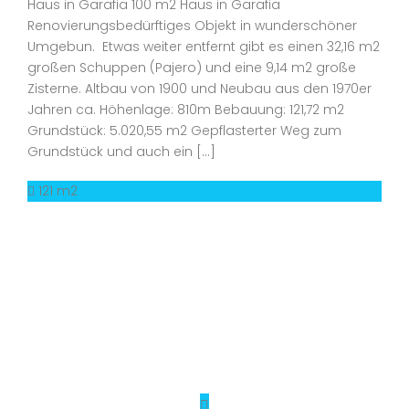
Haus in Garafia 100 m2 Haus in Garafia
Renovierungsbedürftiges Objekt in wunderschöner
Umgebun. Etwas weiter entfernt gibt es einen 32,16 m2
großen Schuppen (Pajero) und eine 9,14 m2 große
Zisterne. Altbau von 1900 und Neubau aus den 1970er
Jahren ca. Höhenlage: 810m Bebauung: 121,72 m2
Grundstück: 5.020,55 m2 Gepflasterter Weg zum
Grundstück und auch ein […]
121 m2