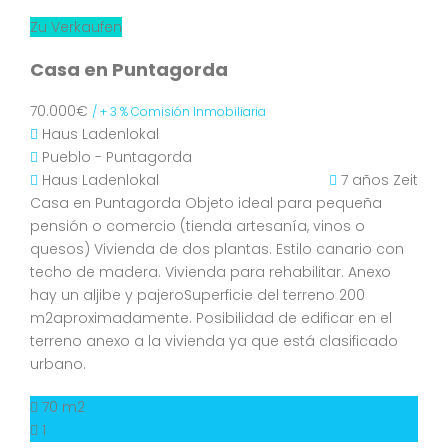
Zu Verkaufen
Casa en Puntagorda
70.000€
/ + 3 % Comisión Inmobiliaria
Haus
Ladenlokal
Pueblo - Puntagorda
Haus
Ladenlokal
7 años Zeit
Casa en Puntagorda Objeto ideal para pequeña
pensión o comercio (tienda artesanía, vinos o
quesos) Vivienda de dos plantas. Estilo canario con
techo de madera. Vivienda para rehabilitar. Anexo
hay un aljibe y pajeroSuperficie del terreno 200
m2aproximadamente. Posibilidad de edificar en el
terreno anexo a la vivienda ya que está clasificado
urbano.
70 m2
1