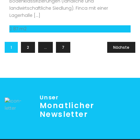
Bodenklassifizierungen (ländliche und
landwirtschaftliche Siedlung). Finca mit einer
Lagerhalle […]
87 m2
1
2
…
7
Nächste
Unser
Monatlicher
Newsletter