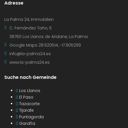
Adresse
La Palma 24, Immobilien
C. Fernández Taño, 5
38760 Los Llanos de Aridane, La Palma
Google Maps
28.620514, -17.905299
info@la-palma24.es
www.la-palma24.es
Suche nach Gemeinde
Los Llanos
El Paso
Tazacorte
Tijarafe
Puntagorda
Garafía