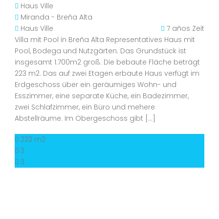
Haus
Ville
Miranda - Breña Alta
Haus
Ville
7 años Zeit
Villa mit Pool in Breña Alta Representatives Haus mit
Pool, Bodega und Nutzgärten. Das Grundstück ist
insgesamt 1.700m2 groß. Die bebaute Fläche beträgt
223 m2. Das auf zwei Etagen erbaute Haus verfügt im
Erdgeschoss über ein geräumiges Wohn- und
Esszimmer, eine separate Küche, ein Badezimmer,
zwei Schlafzimmer, ein Büro und mehere
Abstellräume. Im Obergeschoss gibt […]
223 m2
3
3