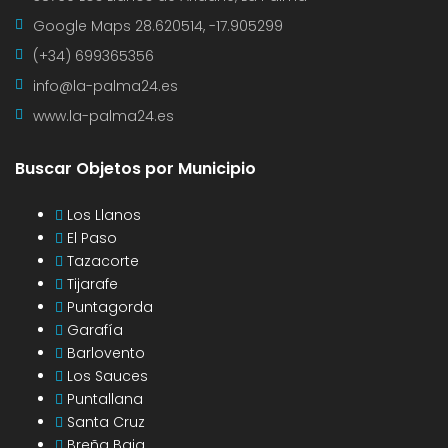
Google Maps
28.620514, -17.905299
(+34) 699365356
info@la-palma24.es
www.la-palma24.es
Buscar Objetos por Municipio
Los Llanos
El Paso
Tazacorte
Tijarafe
Puntagorda
Garafía
Barlovento
Los Sauces
Puntallana
Santa Cruz
Breña Baja