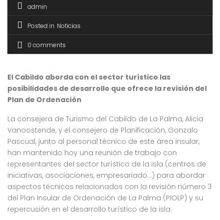
admin
Posted in
Noticias
0 comments
El Cabildo aborda con el sector turístico las
posibilidades de desarrollo que ofrece la revisión del
Plan de Ordenación
La consejera de Turismo del Cabildo de La Palma, Alicia
Vanoostende, y el consejero de Planificación, Gonzalo
Pascual, junto al personal técnico de este área insular,
han mantenido hoy una reunión de trabajo con
representantes del sector turístico de la isla (centros de
iniciativas, asociaciones, empresariado…) para abordar
aspectos técnicos relacionados con la revisión número 3
del Plan Insular de Ordenación de La Palma (PIOLP) y su
repercusión en el desarrollo turístico de la isla.