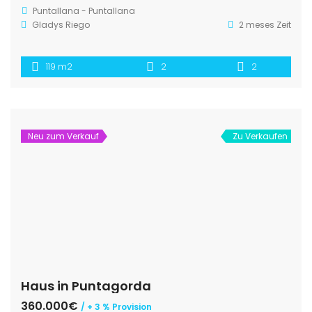
Puntallana - Puntallana
Gladys Riego
2 meses Zeit
119 m2
2
2
Neu zum Verkauf
Zu Verkaufen
Haus in Puntagorda
360.000€
/ + 3 % Provision