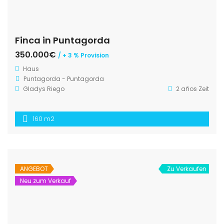
Finca in Puntagorda
350.000€
/ + 3 % Provision
Haus
Puntagorda - Puntagorda
Gladys Riego
2 años Zeit
160 m2
ANGEBOT
Zu Verkaufen
Neu zum Verkauf