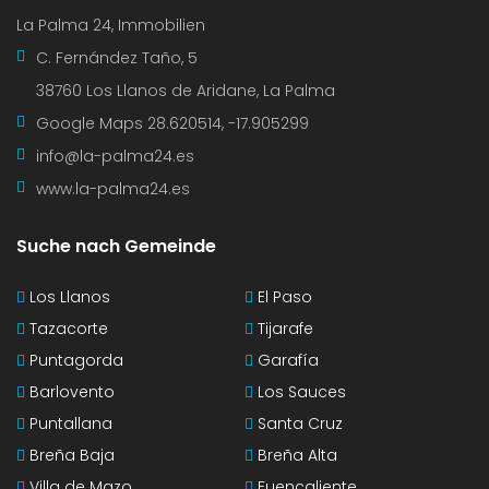
La Palma 24, Immobilien
C. Fernández Taño, 5
38760 Los Llanos de Aridane, La Palma
Google Maps
28.620514, -17.905299
info@la-palma24.es
www.la-palma24.es
Suche nach Gemeinde
Los Llanos
El Paso
Tazacorte
Tijarafe
Puntagorda
Garafía
Barlovento
Los Sauces
Puntallana
Santa Cruz
Breña Baja
Breña Alta
Villa de Mazo
Fuencaliente