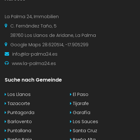
La Palma 24, Immobilien
C. Fernández Taño, 5
38760 Los Llanos de Aridane, La Palma
Google Maps
28.620514, -17.905299
info@la-palma24.es
www.la-palma24.es
Suche nach Gemeinde
Los Llanos
El Paso
Tazacorte
Tijarafe
Puntagorda
Garafía
Barlovento
Los Sauces
Puntallana
Santa Cruz
Breña Baja
Breña Alta