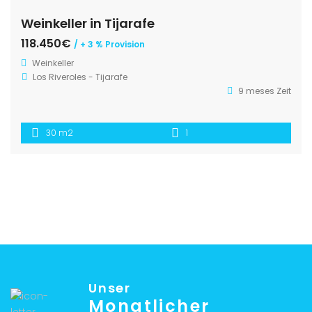
Weinkeller in Tijarafe
118.450€
/ + 3 % Provision
Weinkeller
Los Riveroles - Tijarafe
9 meses Zeit
30 m2
1
Unser
Monatlicher