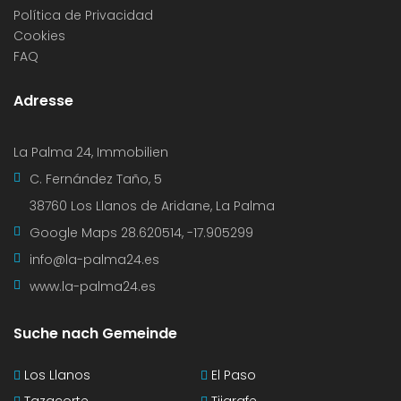
Política de Privacidad
Cookies
FAQ
Adresse
La Palma 24, Immobilien
C. Fernández Taño, 5
38760 Los Llanos de Aridane, La Palma
Google Maps
28.620514, -17.905299
info@la-palma24.es
www.la-palma24.es
Suche nach Gemeinde
Los Llanos
El Paso
Tazacorte
Tijarafe