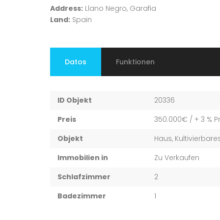
Address:
Llano Negro, Garafia
Land:
Spain
Datos
Funktionen
ID Objekt
20336
Preis
350.000€
/ + 3 % P
Objekt
Haus, Kultivierbar
Immobilien in
Zu Verkaufen
Schlafzimmer
2
Badezimmer
1