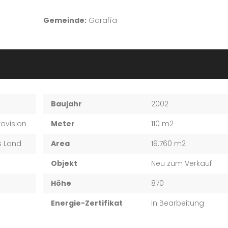
Gemeinde:
Garafía
Baujahr
2002
rovision
Meter
110 m2
es Land
Area
19.760 m2
Objekt
Neu zum Verkauf
Höhe
870
Energie-Zertifikat
In Bearbeitung