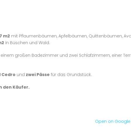
27 m2
mit Pflaumenbäumen, Apfelbäumen, Quittenbäumen, Av
m2
in Büschen und Wald.
 einem großen Badezimmer und zwei Schlafzimmern, einer Ter
l Cedro
und
zwei Pässe
für das Grundstück.
h den Käufer.
Open on Googl