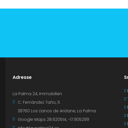
Adresse
S
La Palma 24, Immobilien
C. Fernández Taño, 5
38760 Los Llanos de Aridane, La Palma
Google Maps
28.620514, -17.905299