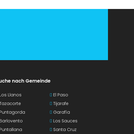
uche nach Gemeinde
Los Llanos
El Paso
Tazacorte
Tijarafe
Puntagorda
Garafía
Barlovento
Los Sauces
Puntallana
Santa Cruz