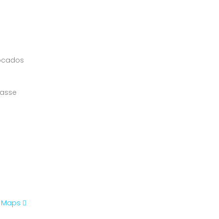
ocados
rasse
e Maps