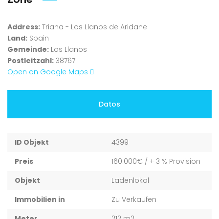
Address:
Triana - Los Llanos de Aridane
Land:
Spain
Gemeinde:
Los Llanos
Postleitzahl:
38767
Open on Google Maps
Datos
ID Objekt
4399
Preis
160.000€
/ + 3 % Provision
Objekt
Ladenlokal
Immobilien in
Zu Verkaufen
Meter
212 m2