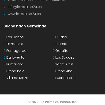
info@la-palma24.es
www.la-palma24.es
Suche nach Gemeinde
Los Llanos
El Paso
Tazacorte
Tijarafe
Puntagorda
Garafía
Barlovento
Los Sauces
Puntallana
Santa Cruz
Breña Baja
Breña Alta
Villa de Mazo
Fuencaliente
© 2020 - La Palma 24, Immobilien