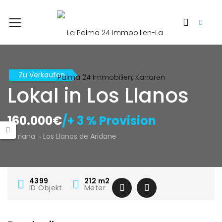
Zu Verkaufen
Lokal in Los Llanos
160.000€
/+ 3 % Provision
Triana - Los Llanos de Aridane
4399
212
m2
ID Objekt
Meter