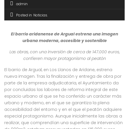
admin
Posted in
Noticias
El barrio aridanense de Argual estrena una imagen
urbana moderna, accesible y sostenible
Las obras, con una inversión de cerca de 147.000 euros,
confieren mayor protagonismo al peatón
El barrio de Argual, en Los Llanos de Aridane, estrena
nueva imagen. Tras la finalización y entrega de obra por
parte de la empresa adjudicataria, el Ayuntamiento da
por concluidas las labores de reforma integral de este
espacio urbano al que se ha conferido un carácter más
urbano y moderno, en el que se garantiza la plena
accesibilidad del entorno y en el que el peatón adquiere
especial protagonismo. Aunque inicialmente las obras a
realizar, que comprendían una superficie de intervención