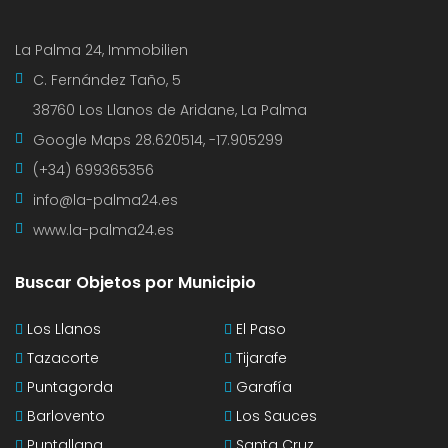
La Palma 24, Immobilien
C. Fernández Taño, 5
38760 Los Llanos de Aridane, La Palma
Google Maps
28.620514, -17.905299
(+34) 699365356
info@la-palma24.es
www.la-palma24.es
Buscar Objetos por Municipio
Los Llanos
El Paso
Tazacorte
Tijarafe
Puntagorda
Garafía
Barlovento
Los Sauces
Puntallana
Santa Cruz