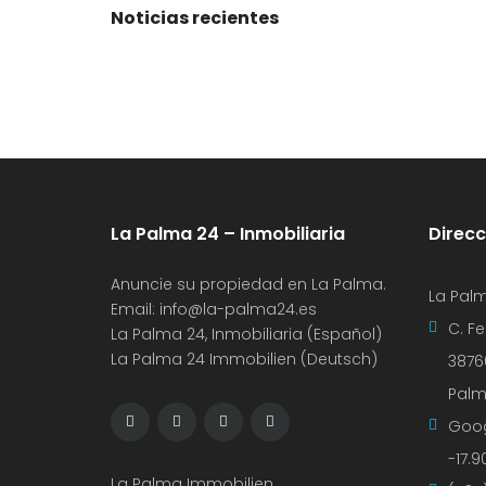
Noticias recientes
La Palma 24 – Inmobiliaria
Direcc
Anuncie su propiedad en La Palma.
La Palm
Email:
info@la-palma24.es
C. F
La Palma 24, Inmobiliaria (Español)
La Palma 24 Immobilien (Deutsch)
3876
Pal
Goo
-17.
La Palma Immobilien