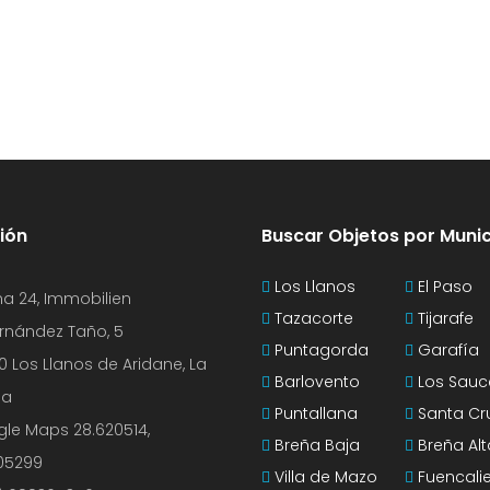
ión
Buscar Objetos por Munic
Los Llanos
El Paso
a 24, Immobilien
Tazacorte
Tijarafe
ernández Taño, 5
Puntagorda
Garafía
0 Los Llanos de Aridane, La
Barlovento
Los Sauc
ma
Puntallana
Santa Cr
gle Maps
28.620514,
Breña Baja
Breña Alt
905299
Villa de Mazo
Fuencali