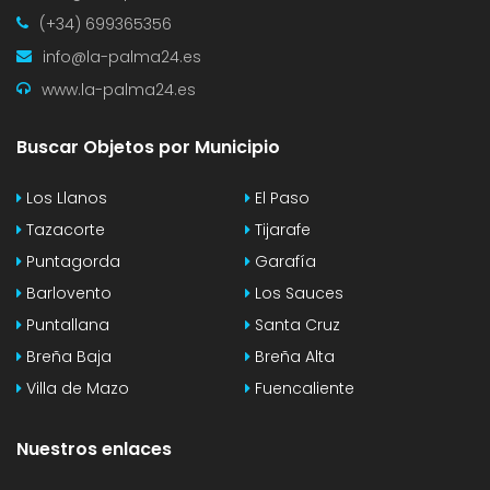
(+34) 699365356
info@la-palma24.es
www.la-palma24.es
Buscar Objetos por Municipio
Los Llanos
El Paso
Tazacorte
Tijarafe
Puntagorda
Garafía
Barlovento
Los Sauces
Puntallana
Santa Cruz
Breña Baja
Breña Alta
Villa de Mazo
Fuencaliente
Nuestros enlaces