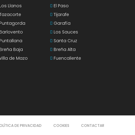
Los Llanos
El Paso
Tazacorte
Tijarafe
Puntagorda
Garafía
Barlovento
Los Sauces
Puntallana
Santa Cruz
Breña Baja
Breña Alta
Villa de Mazo
Fuencaliente
OLÍTICA DE PRIVACIDAD
COOKIES
CONTACTAR