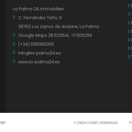
La Palma 24, Immobilien
C. Fernández Taño, 5
38760 Los Llanos de Aridane, La Palma
Google Maps
28.620514, -17.905299
(+34) 699365356
info@la-palma24.es
www.la-palma24.es
ego
CONDICIONES GENERALES
P