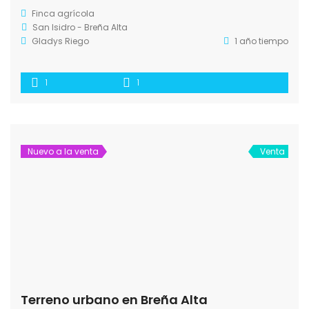
Finca agrícola
San Isidro - Breña Alta
Gladys Riego
1 año tiempo
1
1
Nuevo a la venta
Venta
Terreno urbano en Breña Alta