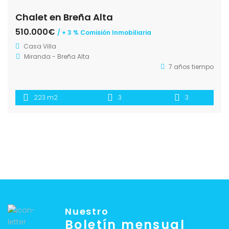
Chalet en Breña Alta
510.000€
/ + 3 % Comisión Inmobiliaria
Casa
Villa
Miranda - Breña Alta
7 años tiempo
223 m2
3
3
Nuestro
Boletín mensual