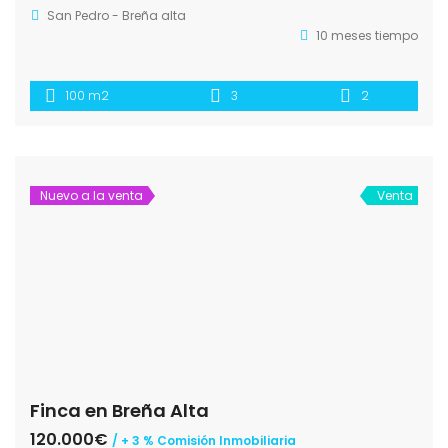
San Pedro - Breña alta
10 meses tiempo
100 m2
3
2
Nuevo a la venta
Venta
Finca en Breña Alta
120.000€
/ + 3 % Comisión Inmobiliaria