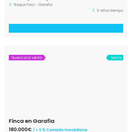
Roque Faro - Garafia
5 años tiempo
Nuevo a la venta
Venta
Finca en Garafia
180.000€
/ + 3 % Comisión Inmobiliaria