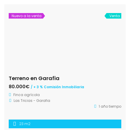
Nuevo a la venta
Venta
Terreno en Garafia
80.000€
/ + 3 % Comisión Inmobiliaria
Finca agrícola
Las Tricias - Garafia
1 año tiempo
23 m2