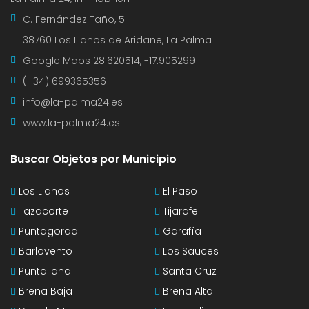
C. Fernández Taño, 5
38760 Los Llanos de Aridane, La Palma
Google Maps
28.620514, -17.905299
(+34) 699365356
info@la-palma24.es
www.la-palma24.es
Buscar Objetos por Municipio
Los Llanos
El Paso
Tazacorte
Tijarafe
Puntagorda
Garafía
Barlovento
Los Sauces
Puntallana
Santa Cruz
Breña Baja
Breña Alta