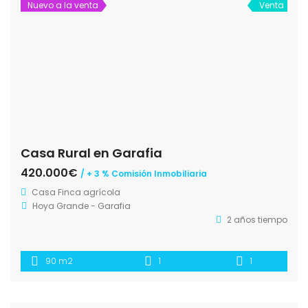
Nuevo a la venta
Venta
Casa Rural en Garafia
420.000€
/ + 3 % Comisión Inmobiliaria
Casa
Finca agrícola
Hoya Grande - Garafia
2 años tiempo
90 m2
1
1