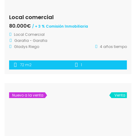
Local comercial
80.000€
/ + 3 % Comisión Inmobiliaria
Local Comercial
Garafia - Garafia
Gladys Riego
4 años tiempo
72 m2
1
Nuevo a la venta
Venta