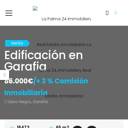
Venta
Edificación en
Garafia
86.000€
/+ 3 % Comisión
Inmobiliaria
Llano Negro, Garafia
18473
65
m2