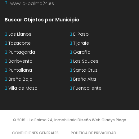
www.la-palma24.es
Buscar Objetos por Municipio
Los Llanos
El Paso
Tazacorte
Tijarafe
Puntagorda
Garafía
Barlovento
Los Sauces
Puntallana
Santa Cruz
Breña Baja
Breña Alta
Villa de Mazo
Fuencaliente
© 2019 - La Palma 24, Inmobiliaria
Diseño Web Gladys Riego
CONDICIONES GENERALES
POLÍTICA DE PRIVACIDAD