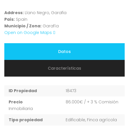
Address:
Llano Negro, Garafia
País:
Spain
Municipio / Zona:
Garafía
Open on Google Maps
Datos
Características
ID Propiedad
18473
Precio
86.000€
/ + 3 % Comisión
Inmobiliaria
Tipo propiedad
Edificable, Finca agrícola