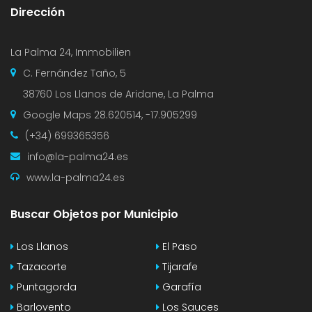
Dirección
La Palma 24, Immobilien
C. Fernández Taño, 5
38760 Los Llanos de Aridane, La Palma
Google Maps
28.620514, -17.905299
(+34) 699365356
info@la-palma24.es
www.la-palma24.es
Buscar Objetos por Municipio
Los Llanos
El Paso
Tazacorte
Tijarafe
Puntagorda
Garafía
Barlovento
Los Sauces