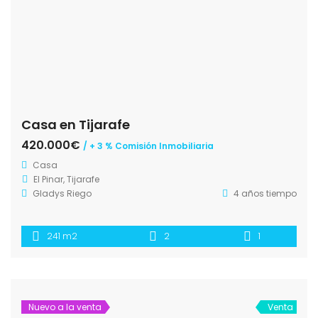
Casa en Tijarafe
420.000€
/ + 3 % Comisión Inmobiliaria
Casa
El Pinar, Tijarafe
Gladys Riego
4 años tiempo
241 m2
2
1
Nuevo a la venta
Venta