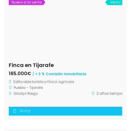
Nuevo a la venta
Venta
Finca en Tijarafe
165.000€
/ + 3 % Comisión Inmobiliaria
Edificable turístico
Finca agrícola
Pueblo - Tijarafe
Gladys Riego
2 años tiempo
74 m2