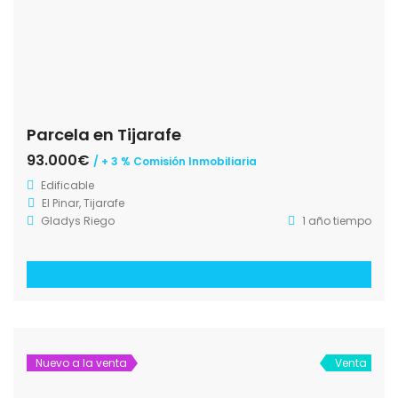
Parcela en Tijarafe
93.000€
/ + 3 % Comisión Inmobiliaria
Edificable
El Pinar, Tijarafe
Gladys Riego
1 año tiempo
Nuevo a la venta
Venta