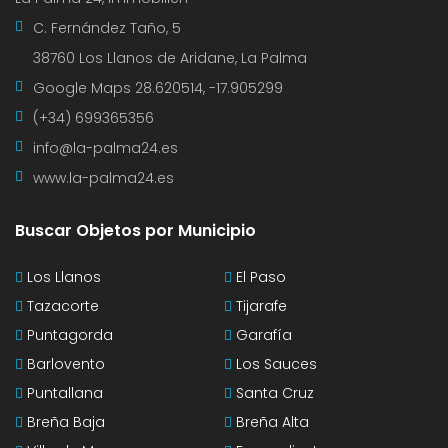
C. Fernández Taño, 5
38760 Los Llanos de Aridane, La Palma
Google Maps
28.620514, -17.905299
(+34) 699365356
info@la-palma24.es
www.la-palma24.es
Buscar Objetos por Municipio
Los Llanos
El Paso
Tazacorte
Tijarafe
Puntagorda
Garafía
Barlovento
Los Sauces
Puntallana
Santa Cruz
Breña Baja
Breña Alta