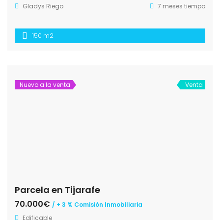
Gladys Riego
7 meses tiempo
150 m2
Nuevo a la venta
Venta
Parcela en Tijarafe
70.000€
/ + 3 % Comisión Inmobiliaria
Edificable