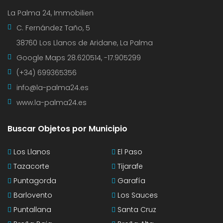
La Palma 24, Immobilien
C. Fernández Taño, 5
38760 Los Llanos de Aridane, La Palma
Google Maps
28.620514, -17.905299
(+34) 699365356
info@la-palma24.es
www.la-palma24.es
Buscar Objetos por Municipio
Los Llanos
El Paso
Tazacorte
Tijarafe
Puntagorda
Garafía
Barlovento
Los Sauces
Puntallana
Santa Cruz