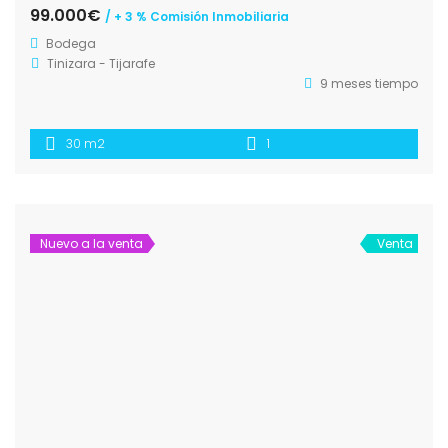
99.000€
/ + 3 % Comisión Inmobiliaria
Bodega
Tinizara - Tijarafe
9 meses tiempo
30 m2
1
Nuevo a la venta
Venta