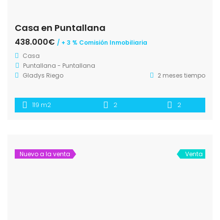
Casa en Puntallana
438.000€
/ + 3 % Comisión Inmobiliaria
Casa
Puntallana - Puntallana
Gladys Riego
2 meses tiempo
119 m2
2
2
Nuevo a la venta
Venta