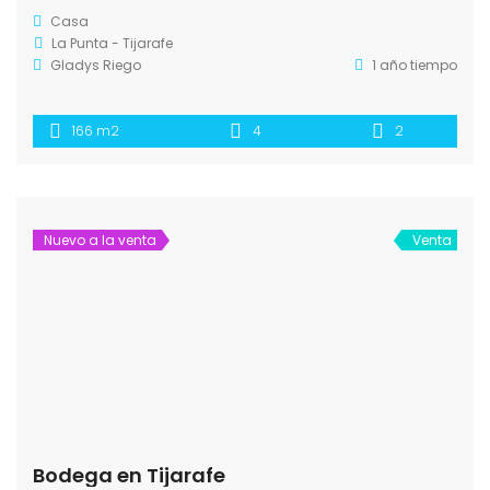
Casa
La Punta - Tijarafe
Gladys Riego
1 año tiempo
166 m2
4
2
Nuevo a la venta
Venta
Bodega en Tijarafe