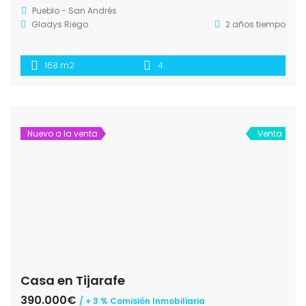
Pueblo - San Andrés
Gladys Riego
2 años tiempo
168 m2
4
Nuevo a la venta
Venta
Casa en Tijarafe
390.000€
/ + 3 % Comisión Inmobiliaria