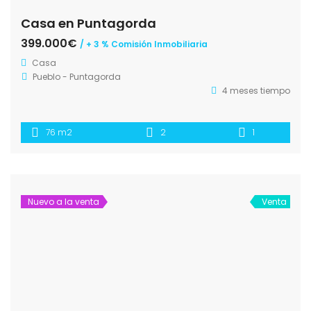
Casa en Puntagorda
399.000€
/ + 3 % Comisión Inmobiliaria
Casa
Pueblo - Puntagorda
4 meses tiempo
76 m2
2
1
Nuevo a la venta
Venta