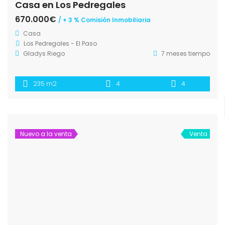
Casa en Los Pedregales
670.000€
/ + 3 % Comisión Inmobiliaria
Casa
Los Pedregales - El Paso
Gladys Riego
7 meses tiempo
235 m2
4
4
Nuevo a la venta
Venta