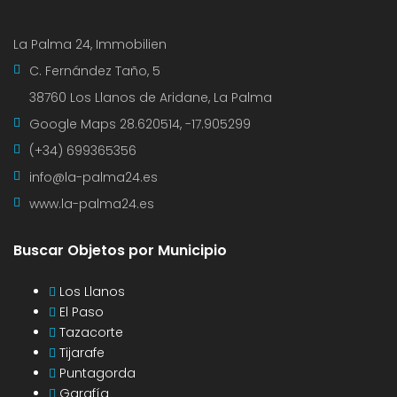
La Palma 24, Immobilien
C. Fernández Taño, 5
38760 Los Llanos de Aridane, La Palma
Google Maps
28.620514, -17.905299
(+34) 699365356
info@la-palma24.es
www.la-palma24.es
Buscar Objetos por Municipio
Los Llanos
El Paso
Tazacorte
Tijarafe
Puntagorda
Garafía