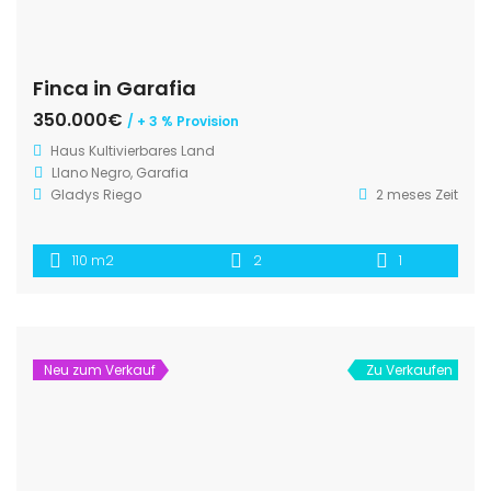
Finca in Garafia
350.000€
/ + 3 % Provision
Haus
Kultivierbares Land
Llano Negro, Garafia
Gladys Riego
2 meses Zeit
110 m2
2
1
Neu zum Verkauf
Zu Verkaufen