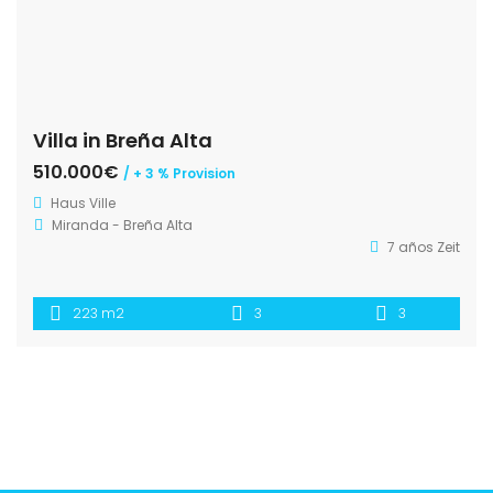
Villa in Breña Alta
510.000€
/ + 3 % Provision
Haus
Ville
Miranda - Breña Alta
7 años Zeit
223 m2
3
3