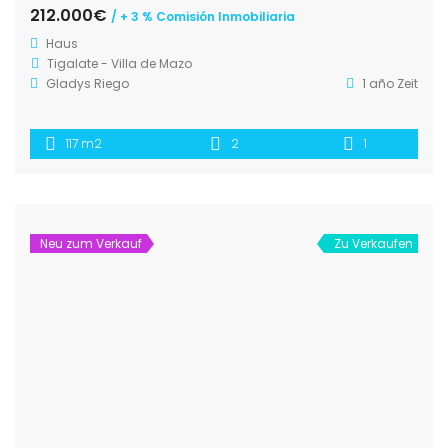
212.000€
/ + 3 % Comisión Inmobiliaria
Haus
Tigalate - Villa de Mazo
Gladys Riego
1 año Zeit
117 m2
2
1
Neu zum Verkauf
Zu Verkaufen