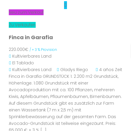
Neu zum Verkauf
Zu Verkaufen
Finca in Garafia
220.000€
/ + 3 % Provision
Kultivierbares Land
El Tablado
Kultivierbares Land
Gladys Riego
4 años Zeit
Finca in Garafia GRUNDSTÜCK 1: 2.200 m2 Grundstück,
Höhenlage: 1.080 Grundstück mit einer
Avocadoproduktion mit ca. 100 Pflanzen, mehreren
Kiwis, Apfelbäumen, Pflaumenbäumen, Birnenbäumen.
Auf diesem Grundstück gibt es zusätzlich zur Farm
einen Wassertank (7 m x 2,5 m) mit
Sprinklerbewässerung auf der gesamten Farm. Das
Avocado-Grundstück ist teilweise eingezäunt. Preis:
65.000 € + 3 % […]