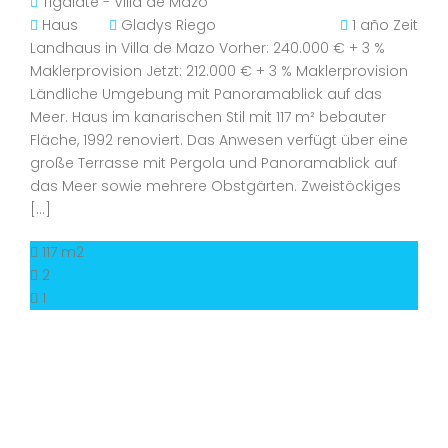
Tigalate - Villa de Mazo
Haus
Gladys Riego
1 año Zeit
Landhaus in Villa de Mazo Vorher: 240.000 € + 3 %
Maklerprovision Jetzt: 212.000 € + 3 % Maklerprovision
Ländliche Umgebung mit Panoramablick auf das
Meer. Haus im kanarischen Stil mit 117 m² bebauter
Fläche, 1992 renoviert. Das Anwesen verfügt über eine
große Terrasse mit Pergola und Panoramablick auf
das Meer sowie mehrere Obstgärten. Zweistöckiges
[…]
117 m2
2
1