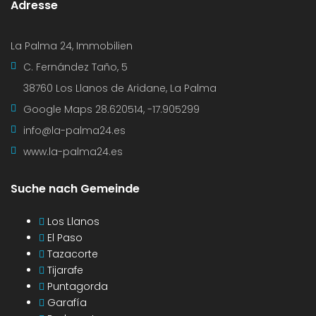
Adresse
La Palma 24, Immobilien
C. Fernández Taño, 5
38760 Los Llanos de Aridane, La Palma
Google Maps
28.620514, -17.905299
info@la-palma24.es
www.la-palma24.es
Suche nach Gemeinde
Los Llanos
El Paso
Tazacorte
Tijarafe
Puntagorda
Garafía