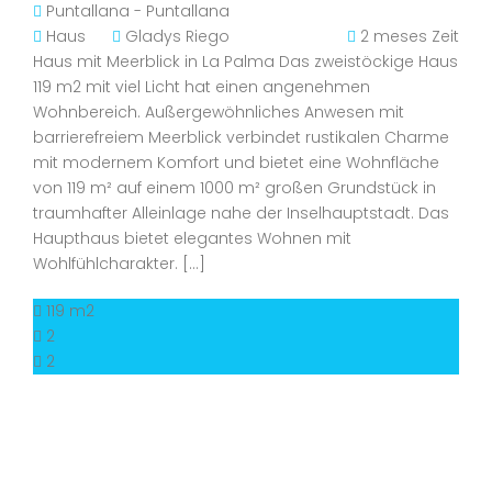
Puntallana - Puntallana
Haus
Gladys Riego
2 meses Zeit
Haus mit Meerblick in La Palma Das zweistöckige Haus
119 m2 mit viel Licht hat einen angenehmen
Wohnbereich. Außergewöhnliches Anwesen mit
barrierefreiem Meerblick verbindet rustikalen Charme
mit modernem Komfort und bietet eine Wohnfläche
von 119 m² auf einem 1000 m² großen Grundstück in
traumhafter Alleinlage nahe der Inselhauptstadt. Das
Haupthaus bietet elegantes Wohnen mit
Wohlfühlcharakter. […]
119 m2
2
2