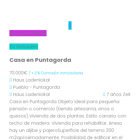
Neu zum Verkauf
Zu Verkaufen
Casa en Puntagorda
70.000€
/ + 3 % Comisión Inmobiliaria
Haus
Ladenlokal
Pueblo - Puntagorda
Haus
Ladenlokal
7 años Zeit
Casa en Puntagorda Objeto ideal para pequeña
pensión o comercio (tienda artesanía, vinos o
quesos) Vivienda de dos plantas. Estilo canario con
techo de madera. Vivienda para rehabilitar. Anexo
hay un aljibe y pajeroSuperficie del terreno 200
m2aproximadamente. Posibilidad de edificar en el