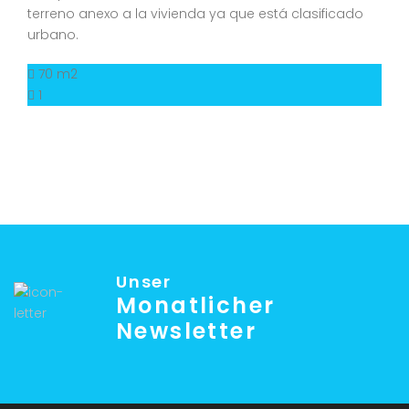
terreno anexo a la vivienda ya que está clasificado
urbano.
70 m2
1
Unser
Monatlicher
Newsletter