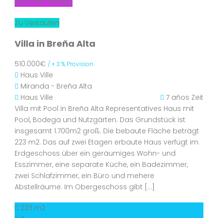
Neu zum Verkauf
Zu Verkaufen
Villa in Breña Alta
510.000€
/ + 3 % Provision
Haus
Ville
Miranda - Breña Alta
Haus
Ville
7 años Zeit
Villa mit Pool in Breña Alta Representatives Haus mit
Pool, Bodega und Nutzgärten. Das Grundstück ist
insgesamt 1.700m2 groß. Die bebaute Fläche beträgt
223 m2. Das auf zwei Etagen erbaute Haus verfügt im
Erdgeschoss über ein geräumiges Wohn- und
Esszimmer, eine separate Küche, ein Badezimmer,
zwei Schlafzimmer, ein Büro und mehere
Abstellräume. Im Obergeschoss gibt […]
223 m2