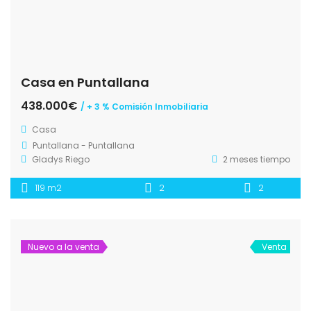
Casa en Puntallana
438.000€
/ + 3 % Comisión Inmobiliaria
Casa
Puntallana - Puntallana
Gladys Riego
2 meses tiempo
119 m2
2
2
Nuevo a la venta
Venta