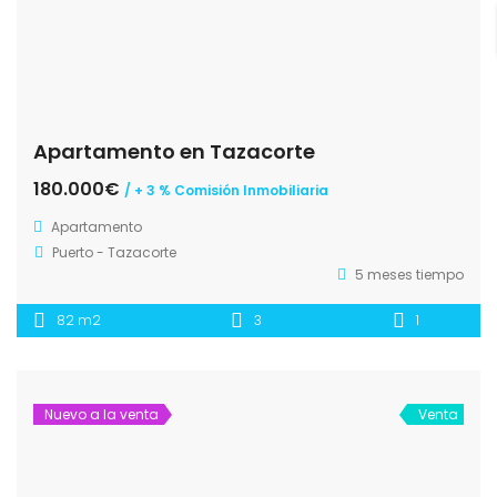
Apartamento en Tazacorte
180.000€
/ + 3 % Comisión Inmobiliaria
Apartamento
Puerto - Tazacorte
5 meses tiempo
82 m2
3
1
Nuevo a la venta
Venta