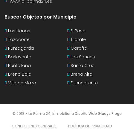
www.la-palma24.es
Buscar Objetos por Municipio
Los Llanos
El Paso
Tazacorte
Tijarafe
Puntagorda
Garafía
Barlovento
Los Sauces
Puntallana
Santa Cruz
Breña Baja
Breña Alta
Villa de Mazo
Fuencaliente
© 2019 - La Palma 24, Inmobiliaria
Diseño Web Gladys Riego
CONDICIONES GENERALES
POLÍTICA DE PRIVACIDAD