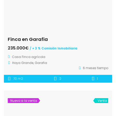
Finca en Garafia
235.000€
/ + 3 % Comisión Inmobiliaria
Casa
Finca agrícola
Hoya Grande, Garafia
6 meses tiempo
70 m2
2
1
Nuevo a la venta
Venta