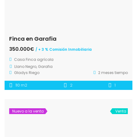
Finca en Garafia
350.000€
/ + 3 % Comisión Inmobiliaria
Casa
Finca agrícola
Llano Negro, Garafia
Gladys Riego
2 meses tiempo
110 m2
2
1
Nuevo a la venta
Venta