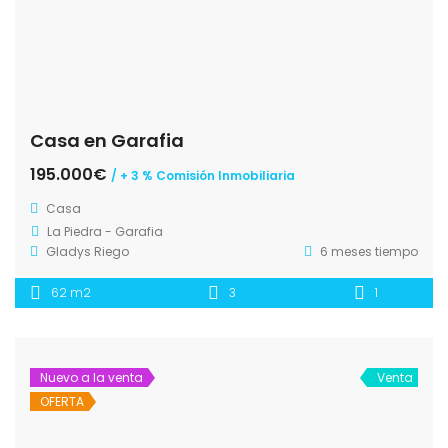
Casa en Garafia
195.000€
/ + 3 % Comisión Inmobiliaria
Casa
La Piedra - Garafia
Gladys Riego
6 meses tiempo
62 m2
3
1
Nuevo a la venta
Venta
OFERTA