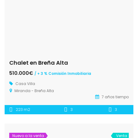
Chalet en Breña Alta
510.000€
/ + 3 % Comisión Inmobiliaria
Casa
Villa
Miranda - Breña Alta
7 años tiempo
223 m2
3
3
Nuevo a la venta
Venta