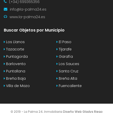
(+34) 699365356
info@la-palma24.es
www.la-palma24.es
Buscar Objetos por Municipio
Los Llanos
El Paso
Tazacorte
Tijarafe
Puntagorda
Garafía
Barlovento
Los Sauces
Puntallana
Santa Cruz
Breña Baja
Breña Alta
Villa de Mazo
Fuencaliente
© 2019 - La Palma 24, Inmobiliaria
Diseño Web Gladys Riego