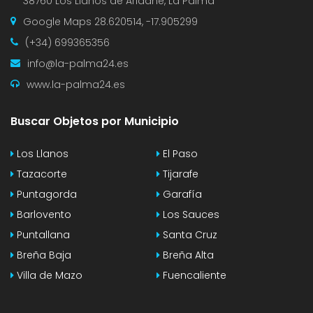
38760 Los Llanos de Aridane, La Palma
Google Maps
28.620514, -17.905299
(+34) 699365356
info@la-palma24.es
www.la-palma24.es
Buscar Objetos por Municipio
Los Llanos
El Paso
Tazacorte
Tijarafe
Puntagorda
Garafía
Barlovento
Los Sauces
Puntallana
Santa Cruz
Breña Baja
Breña Alta
Villa de Mazo
Fuencaliente