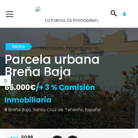
Venta
Parcela urbana
Breña Baja
a en Puntallana
Proyecto turístico
Finc
.000€
75.000€
350.
ia
/ + 3 % Comisión Inmobiliaria
/ + 3 % Provision
65.000€
/+ 3 % Comisión
tallana - Puntallana
Lomada Grande - Garafia
Llan
Inmobiliaria
Breña Baja, Santa Cruz de Tenerife, España
5099