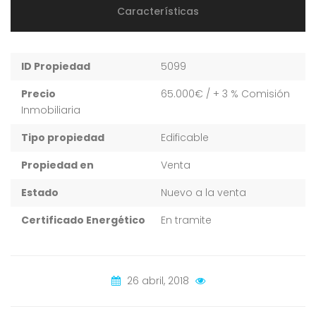
Características
ID Propiedad
5099
Precio
65.000€
/ + 3 % Comisión
Inmobiliaria
Tipo propiedad
Edificable
Propiedad en
Venta
Estado
Nuevo a la venta
Certificado Energético
En tramite
26 abril, 2018