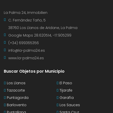
La Palma 24, Immobilien
C. Fernández Taño, 5
38760 Los Llanos de Aridane, La Palma
Google Maps
28.620514, -17.905299
(+34) 699365356
info@la-palma24.es
www.la-palma24.es
Buscar Objetos por Municipio
Los Llanos
El Paso
Tazacorte
Tijarafe
Puntagorda
Garafía
Barlovento
Los Sauces
Puntallana
Santa Cruz