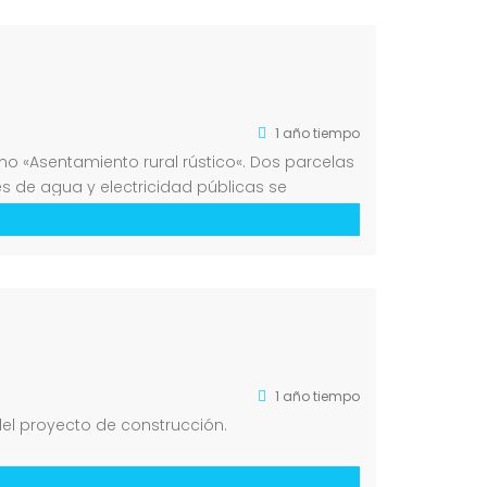
1 año tiempo
como «Asentamiento rural rústico«. Dos parcelas
s de agua y electricidad públicas se
1 año tiempo
del proyecto de construcción.