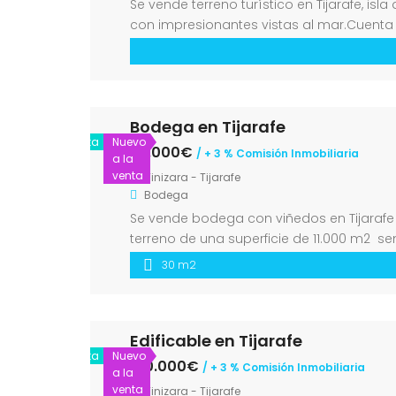
Se vende terreno turístico en Tijarafe, is
con impresionantes vistas al mar.Cuenta
una oportunidad única para inversión turí
Bodega en Tijarafe
Venta
Nuevo
99.000€
/ + 3 % Comisión Inmobiliaria
a la
venta
Tinizara - Tijarafe
Bodega
Se vende bodega con viñedos en Tijarafe A
terreno de una superficie de 11.000 m2 
electricidad y agua.
30 m2
Edificable en Tijarafe
Venta
Nuevo
160.000€
/ + 3 % Comisión Inmobiliaria
a la
venta
Tinizara - Tijarafe