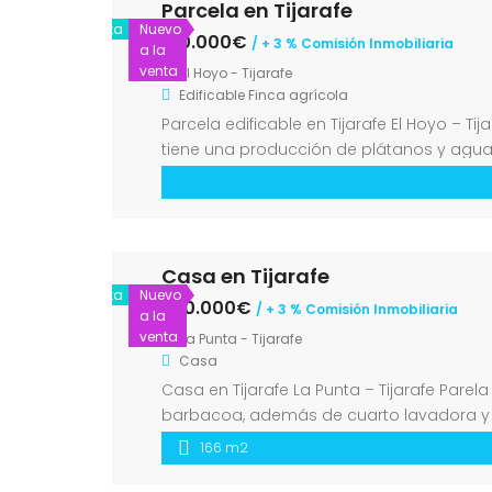
Parcela en Tijarafe
Venta
Nuevo
130.000€
/ + 3 % Comisión Inmobiliaria
a la
venta
El Hoyo - Tijarafe
Edificable
Finca agrícola
Parcela edificable en Tijarafe El Hoyo – T
tiene una producción de plátanos y agua
luz junto a la parcela para conectar.
Casa en Tijarafe
Venta
Nuevo
390.000€
/ + 3 % Comisión Inmobiliaria
a la
venta
La Punta - Tijarafe
Casa
Casa en Tijarafe La Punta – Tijarafe Pare
barbacoa, además de cuarto lavadora y t
salón, cocina-comedor, pasillo, dos […]
166 m2