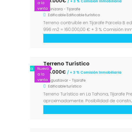
160.000€
/ + 3 % Comisión Inmobiliaria
a la
venta
Tinizara - Tijarafe
Edificable
Edificable turístico
Terreno contruible en Tijarafe Parcela B e
996 m2 = 160.000,00 € + 3 % Comisión Inmo
160.000,00 € […]
Terreno Turístico
Venta
Nuevo
125.000€
/ + 3 % Comisión Inmobiliaria
a la
venta
Aguatavar - Tijarafe
Edificable turístico
Terreno Turístico en La Tahona, Tijarafe P
aproximadamente. Posibilidad de construi
unos diez minutos en coche de Puntagord