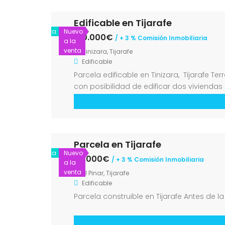
Edificable en Tijarafe
Venta
Nuevo
160.000€
/ + 3 % Comisión Inmobiliaria
a la
venta
Tinizara, Tijarafe
Edificable
Parcela edificable en Tinizara, Tijarafe T
con posibilidad de edificar dos viviendas
encuentran en el lateral de la propiedad p
Parcela en Tijarafe
Venta
Nuevo
93.000€
/ + 3 % Comisión Inmobiliaria
a la
venta
El Pinar, Tijarafe
Edificable
Parcela construible en Tijarafe Antes de 