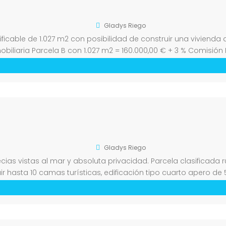
Gladys Riego
dificable de 1.027 m2 con posibilidad de construir una vivienda 
biliaria Parcela B con 1.027 m2 = 160.000,00 € + 3 % Comisión 
Gladys Riego
recias vistas al mar y absoluta privacidad. Parcela clasificada 
r hasta 10 camas turísticas, edificación tipo cuarto apero de
a o unos quince minutos del centro […]