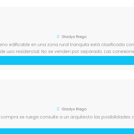
Gladys Riego
erreno edificable en una zona rural tranquila está clasificada 
 de uso residencial. No se venden por separado. Las conexione
ara su futura instalación. Carretera asfaltada […]
Gladys Riego
la compra se ruega consulte a un arquitecto las posibilidades 