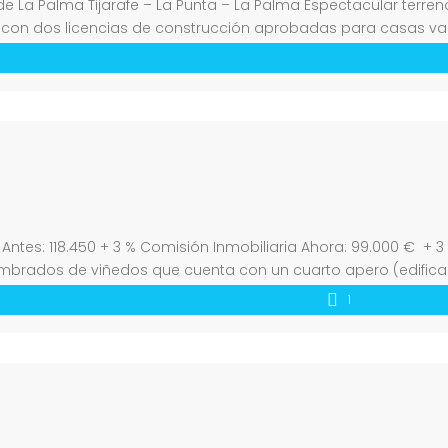
la de La Palma Tijarafe – La Punta – La Palma Espectacular terre
 con dos licencias de construcción aprobadas para casas vaca
stica o para […]
ntes: 118.450 + 3 % Comisión Inmobiliaria Ahora: 99.000 € + 3
sembrados de viñedos que cuenta con un cuarto apero (edific
1