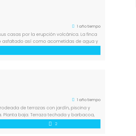
1 año tiempo
sus casas por la erupción volcánica. La finca
ino asfaltado así como acometidas de agua y
1 año tiempo
rodeada de terrazas con jardín, piscina y
. Planta baja: Terraza techada y barbacoa,
2