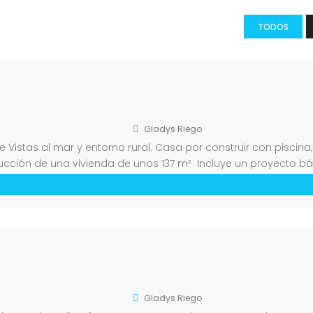
TODOS
Gladys Riego
 Vistas al mar y entorno rural. Casa por construir con piscina,
cción de una vivienda de unos 137 m² Incluye un proyecto b
de buen acceso […]
Gladys Riego