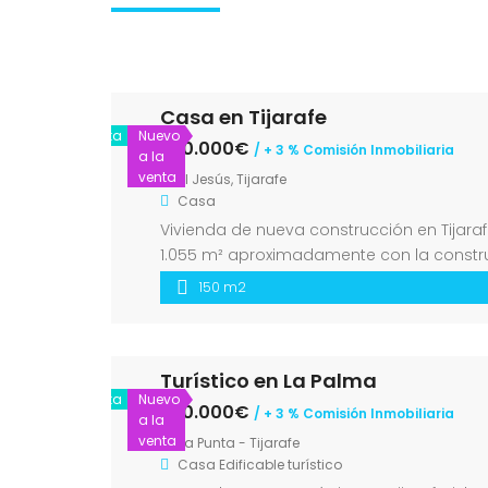
Casa en Tijarafe
Venta
Nuevo
580.000€
/ + 3 % Comisión Inmobiliaria
a la
venta
El Jesús, Tijarafe
Casa
Vivienda de nueva construcción en Tijarafe
1.055 m² aproximadamente con la constru
residencial aún por construir. Carretera 
150 m2
Turístico en La Palma
Venta
Nuevo
250.000€
/ + 3 % Comisión Inmobiliaria
a la
venta
La Punta - Tijarafe
Casa
Edificable turístico