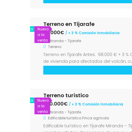
Terreno en Tijarafe
Venta
Nuevo
62.000€
/ + 3 % Comisión Inmobiliaria
a la
venta
Miranda - Tijarafe
Terreno
Terreno en Tijarafe Antes: 68.000 € + 3 %
de vivienda para afectados del volcán, 
Terreno turístico
Venta
Nuevo
200.000€
/ + 3 % Comisión Inmobiliaria
a la
venta
Miranda - Tijarafe
Edificable turístico
Finca agrícola
Edificable turístico en Tijarafe Miranda 