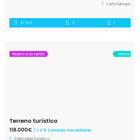
1 año tiempo
117 m2
2
1
Nuevo a la venta
Venta
Terreno turístico
118.000€
/ + 3 % Comisión Inmobiliaria
Edificable turístico