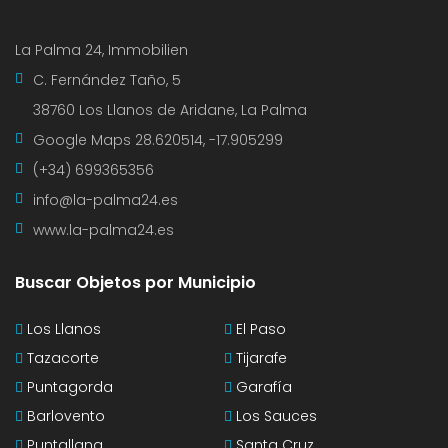
La Palma 24, Immobilien
C. Fernández Taño, 5
38760 Los Llanos de Aridane, La Palma
Google Maps
28.620514, -17.905299
(+34) 699365356
info@la-palma24.es
www.la-palma24.es
Buscar Objetos por Municipio
Los Llanos
El Paso
Tazacorte
Tijarafe
Puntagorda
Garafía
Barlovento
Los Sauces
Puntallana
Santa Cruz