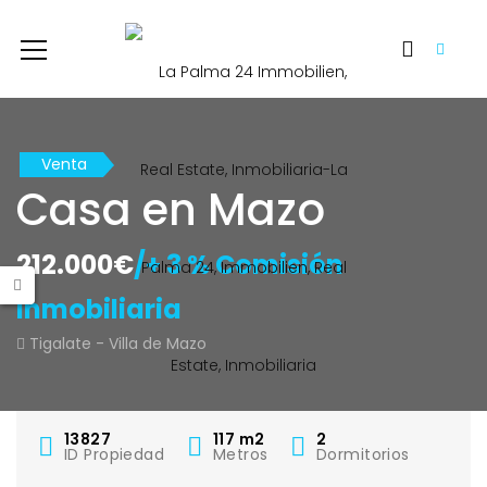
Venta
Casa en Mazo
212.000€
/+ 3 % Comisión
Inmobiliaria
Tigalate - Villa de Mazo
13827
117
m2
2
ID Propiedad
Metros
Dormitorios