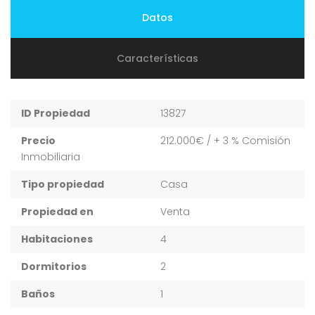
Datos
Características
ID Propiedad
13827
Precio
212.000€
/ + 3 % Comisión
Inmobiliaria
Tipo propiedad
Casa
Propiedad en
Venta
Habitaciones
4
Dormitorios
2
Baños
1