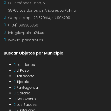
C. Fernández Taño, 5
38760 Los Llanos de Aridane, La Palma
Google Maps
28.620514, -17.905299
(+34) 699365356
info@la-palma24.es
www.la-palma24.es
Buscar Objetos por Municipio
Los Llanos
El Paso
Tazacorte
Tijarafe
Puntagorda
Garafía
Barlovento
Los Sauces
Puntallana