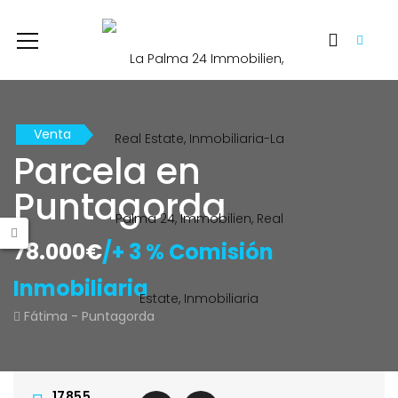
Venta
Parcela en
Puntagorda
78.000€
/+ 3 % Comisión
Inmobiliaria
Fátima - Puntagorda
17855