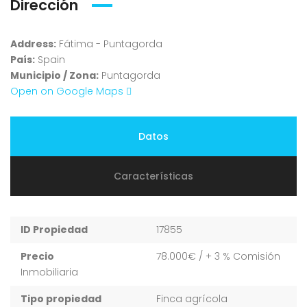
Dirección
Address:
Fátima - Puntagorda
País:
Spain
Municipio / Zona:
Puntagorda
Open on Google Maps
Datos
Características
ID Propiedad
17855
Precio
78.000€
/ + 3 % Comisión
Inmobiliaria
Tipo propiedad
Finca agrícola